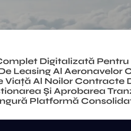
omplet Digitalizată Pentru 
De Leasing Al Aeronavelor 
e Viață Al Noilor Contracte
stionarea Și Aprobarea Tran
ingură Platformă Consolida
hide