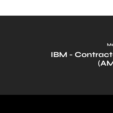
Me
IBM - Contrac
(A