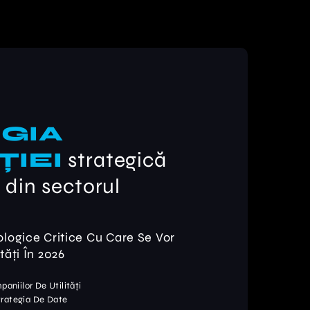
GIA
IEI
strategică
 din sectorul
logice Critice Cu Care Se Vor
ăți În 2026
niilor De Utilități
trategia De Date