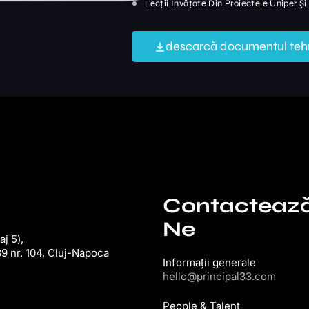
Lecții Învățate Din Proiectele Uniper Și
descarcă documentul teh
Contacteaz
Ne
j 5),
9 nr. 104, Cluj-Napoca
Informații generale
hello@principal33.com
People & Talent