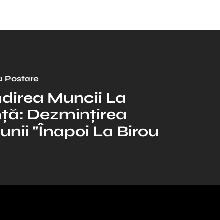
 Postare
direa Muncii La
nță: Dezmințirea
unii "înapoi La Birou