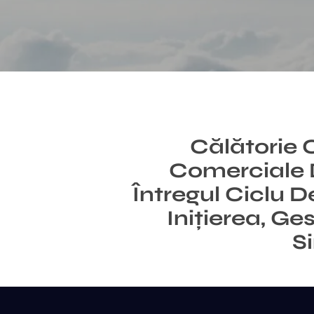
Călătorie C
Comerciale 
Întregul Ciclu D
Inițierea, Ge
S
Apăsați Enter pentru a căuta sau ESC pentru a înc