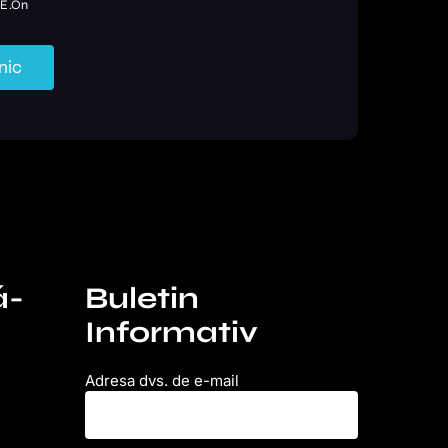
 E.On
nic
ǎ-
Buletin
Informativ
Adresa dvs. de e-mail