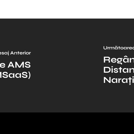
Următoarea
saj Anterior
Regân
te AMS
Dista
MSaaS)
Narați