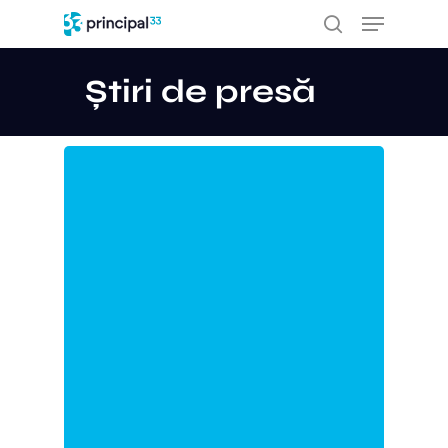
Salt
Meniu
la
căutare
conținutul
principal
Știri de presă