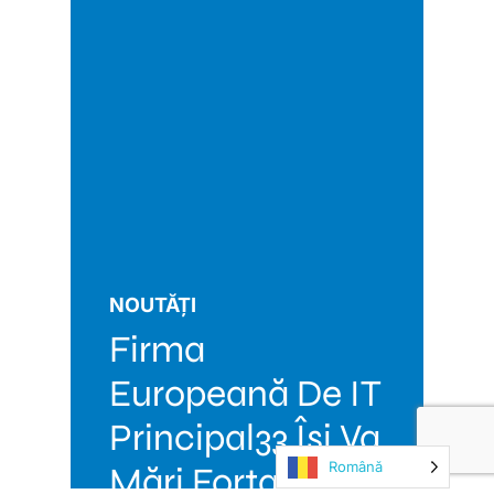
NOUTĂȚI
Firma
Europeană De IT
Principal33 Își Va
Română
Mări Forța De