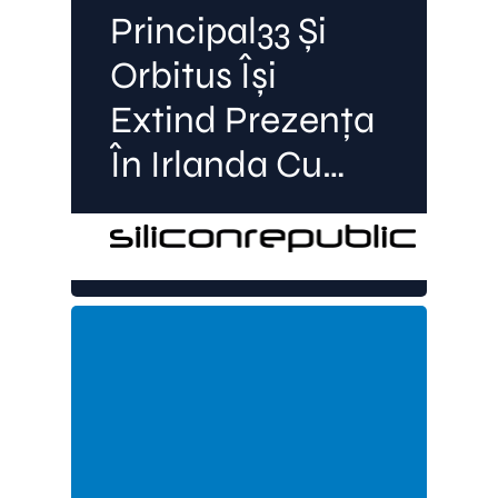
Principal33 Și
Orbitus Își
Extind Prezența
În Irlanda Cu
Oportunități De
Angajare