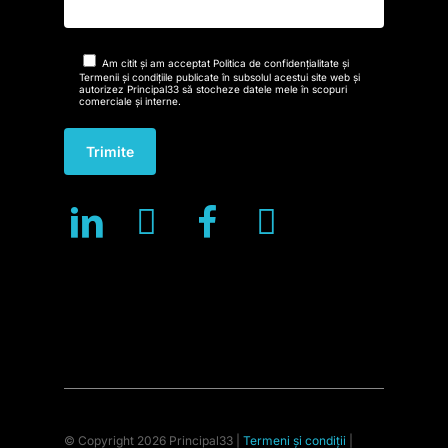
Am citit și am acceptat Politica de confidențialitate și
Termenii și condițiile publicate în subsolul acestui site web și
autorizez Principal33 să stocheze datele mele în scopuri
comerciale și interne.
© Copyright 2026 Principal33 |
Termeni și condiții
|