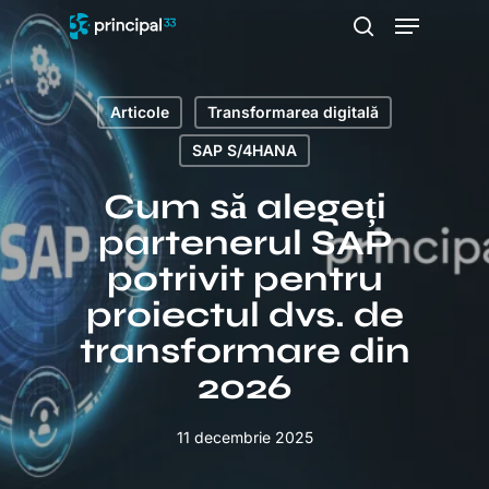
Salt
Meniu
la
căutare
conținutul
principal
Articole
Transformarea digitală
SAP S/4HANA
Cum să alegeți
partenerul SAP
potrivit pentru
proiectul dvs. de
transformare din
2026
11 decembrie 2025