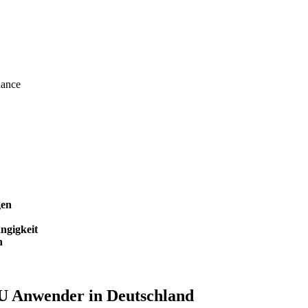
nance
gen
ngigkeit
n
-U Anwender in Deutschland