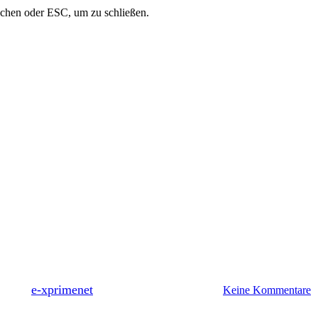
uchen oder ESC, um zu schließen.
Artikel
Digitale Transformation
SAP S/4HANA
technische und regulatorische H
Energieversorger
Von
e-xprimenet
30. Januar 2026
20. Juli 2026
Keine Kommentare