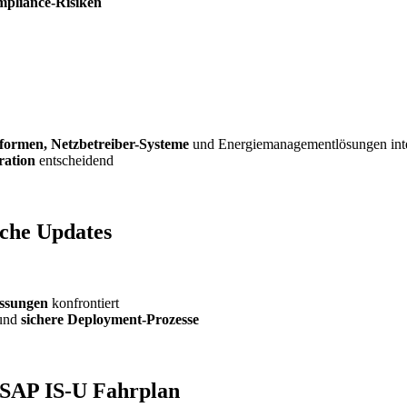
pliance-Risiken
tformen, Netzbetreiber-Systeme
und Energiemanagementlösungen inte
ration
entscheidend
sche Updates
assungen
konfrontiert
und
sichere Deployment-Prozesse
r SAP IS-U Fahrplan