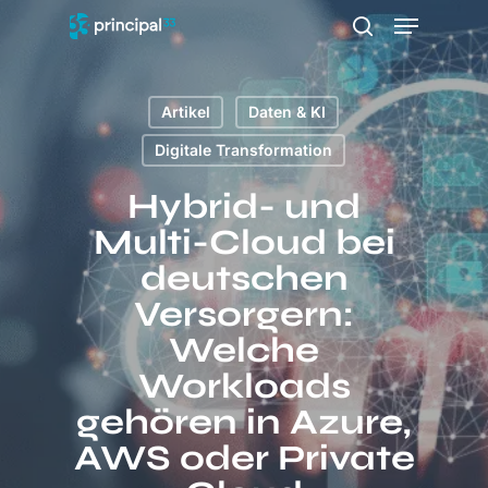
Zum
Menü
Hauptinhalt
Suche
springen
Artikel
Daten & KI
Digitale Transformation
Hybrid- und
Multi-Cloud bei
deutschen
Versorgern:
Welche
Workloads
gehören in Azure,
AWS oder Private