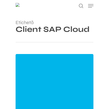
Salt
Meniu
la
căutare
conținutul
principal
Etichetă
Client SAP Cloud