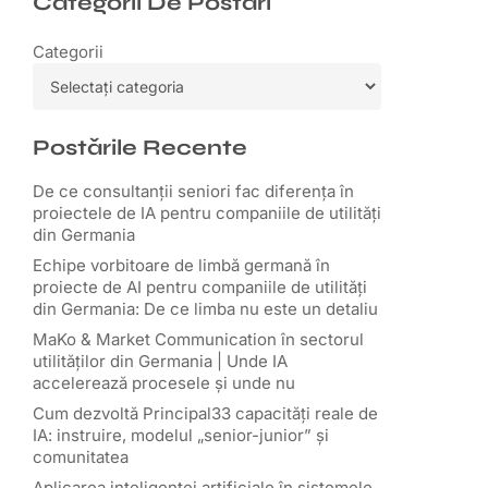
Categorii De
Postări
Categorii
Postǎrile Recente
De ce consultanții seniori fac diferența în
proiectele de IA pentru companiile de utilități
din Germania
Echipe vorbitoare de limbă germană în
proiecte de AI pentru companiile de utilități
din Germania: De ce limba nu este un detaliu
MaKo & Market Communication în sectorul
utilităților din Germania | Unde IA
accelerează procesele și unde nu
Cum dezvoltă Principal33 capacități reale de
IA: instruire, modelul „senior-junior” și
comunitatea
Aplicarea inteligenței artificiale în sistemele