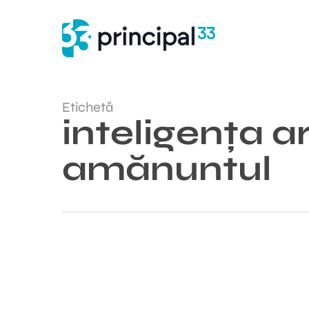
Salt
la
conținutul
principal
Etichetă
inteligența ar
amănuntul