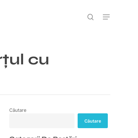
căutare
Meniu
rțul cu
Căutare
Căutare