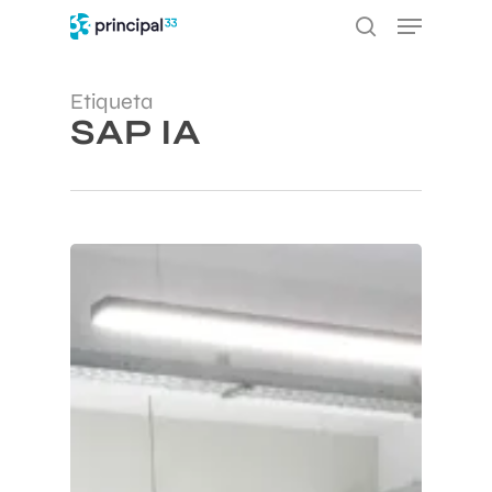
Ir
Menú
al
busque en
contenido
principal
Etiqueta
SAP IA