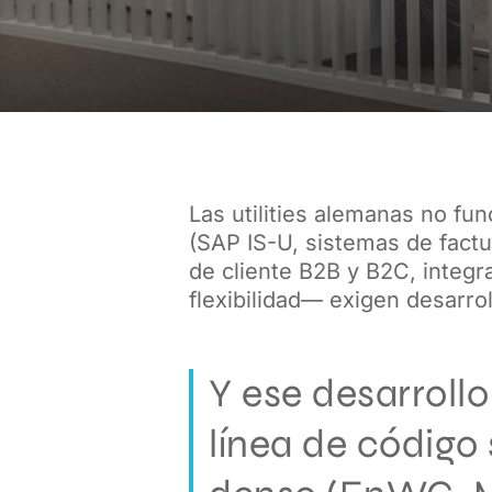
Las utilities alemanas no fu
(SAP IS-U, sistemas de factu
de cliente B2B y B2C, integ
flexibilidad— exigen desarro
Y ese desarrollo
línea de código
Pulsa intro para buscar o ESC para cerrar