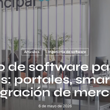
Artículos
Ingeniería de software
o de software para
: portales, smar
egración de mer
6 de mayo de 2026