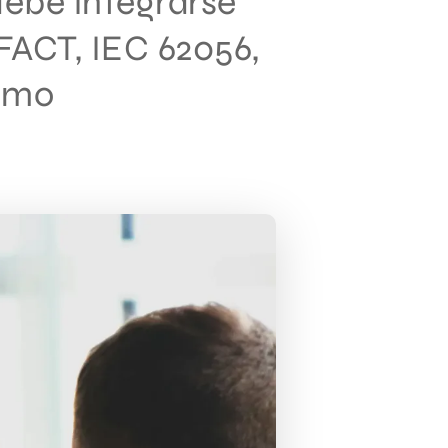
ebe integrarse
FACT, IEC 62056,
como