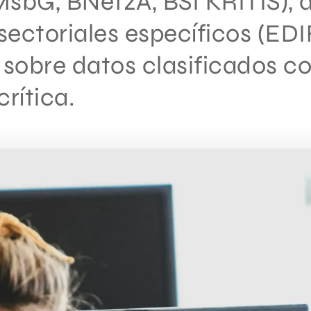
bG, BNetzA, BSI KRITIS), d
sectoriales específicos (EDI
 sobre datos clasificados 
crítica.