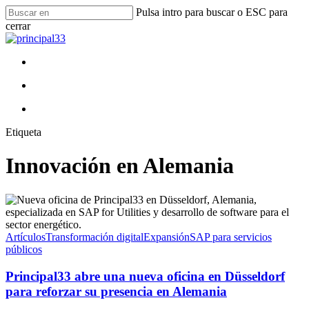
Ir
Pulsa intro para buscar o ESC para
al
cerrar
contenido
Cerrar
principal
búsqueda
busque
Menú
en
busque
en
Menú
Etiqueta
Innovación en Alemania
Artículos
Transformación digital
Expansión
SAP para servicios
públicos
Principal33 abre una nueva oficina en Düsseldorf
para reforzar su presencia en Alemania