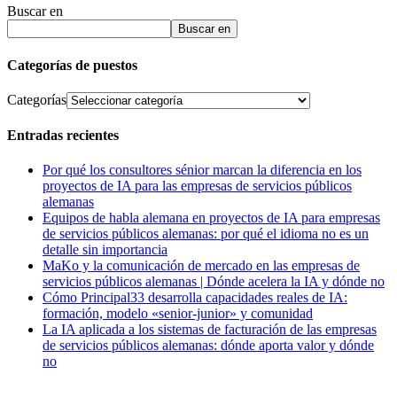
Buscar en
Buscar en
Categorías de puestos
Categorías
Entradas recientes
Por qué los consultores sénior marcan la diferencia en los
proyectos de IA para las empresas de servicios públicos
alemanas
Equipos de habla alemana en proyectos de IA para empresas
de servicios públicos alemanas: por qué el idioma no es un
detalle sin importancia
MaKo y la comunicación de mercado en las empresas de
servicios públicos alemanas | Dónde acelera la IA y dónde no
Cómo Principal33 desarrolla capacidades reales de IA:
formación, modelo «senior-junior» y comunidad
La IA aplicada a los sistemas de facturación de las empresas
de servicios públicos alemanas: dónde aporta valor y dónde
no